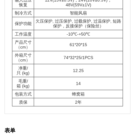
恢复
48V(59V±1V)
制冷方式
智能风扇
欠压保护, 过压保护, 过载保护, 过温保护, 短路
保护功能
保护，反接保护（保险丝）
工作温度
-10℃-+50℃
产品尺寸
61*20*15
（cm）
外箱尺寸
74*32*25/1PCS
（cm）
净重/
12.25
只 (kg)
毛重/
14
箱 (kg)
包装方式
蜂窝箱
质保
2年
表单