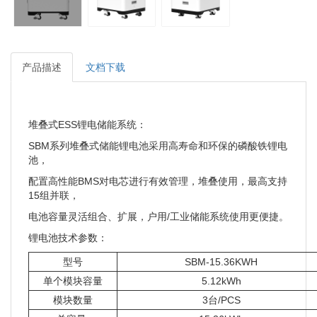
产品描述
文档下载
堆叠式ESS锂电储能系统：
SBM系列堆叠式储能锂电池采⽤⾼寿命和环保的磷酸铁锂电
池，
配置⾼性能BMS对电芯进⾏有效管理，堆叠使⽤，最⾼⽀持
15组并联，
电池容量灵活组合、扩展，户用/工业储能系统使⽤更便捷。
锂电池技术参数：
型号
SBM-15.36KWH
单个模块容量
5.12kWh
模块数量
3台/PCS