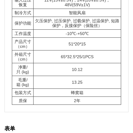
恢复
48V(59V±1V)
制冷方式
智能风扇
欠压保护, 过压保护, 过载保护, 过温保护, 短路
保护功能
保护，反接保护（保险丝）
工作温度
-10℃-+50℃
产品尺寸
51*20*15
（cm）
外箱尺寸
65*32.5*25/1PCS
（cm）
净重/
10.12
只 (kg)
毛重/
13.25
箱 (kg)
包装方式
蜂窝箱
质保
2年
表单